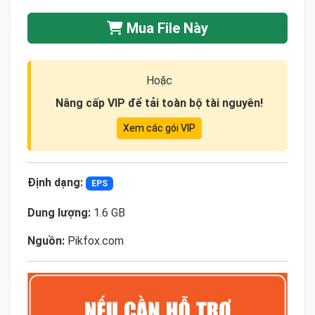
Mua File Này
Hoặc
Nâng cấp VIP để tải toàn bộ tài nguyên!
Xem các gói VIP
Định dạng:
EPS
Dung lượng:
1.6 GB
Nguồn:
Pikfox.com