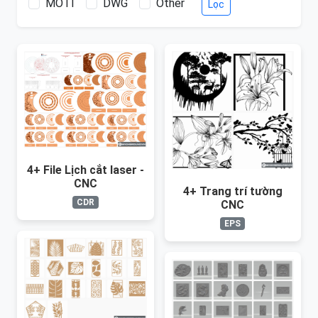
MOTI
DWG
Other
Lọc
4+ File Lịch cắt laser -
CNC
4+ Trang trí tường
CDR
CNC
EPS