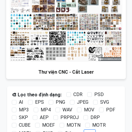
Thư viện CNC - Cắt Laser
CDR
PSD
🎨 Lọc theo định dạng:
AI
EPS
PNG
JPEG
SVG
MP3
MP4
WAV
MOV
PDF
SKP
AEP
PRPROJ
DRP
CUBE
MOEF
MOTN
MOTR