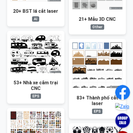
20+ BST lá cắt laser
21+ Mẫu 3D CNC
AI
Other
53+ Nhà xe cắm trại
CNC
EPS
83+ Thành phố cắt
laser
EPS