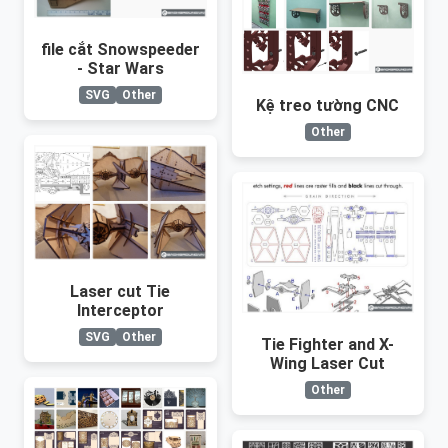
file cắt Snowspeeder
- Star Wars
SVG
Other
Kệ treo tường CNC
Other
Laser cut Tie
Interceptor
SVG
Other
Tie Fighter and X-
Wing Laser Cut
Other