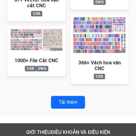
DWG
cắt CNC
CDR
1000+ File Cắt CNC
366+ Vách hoa văn
CNC
CDR
DWG
CDR
Tải thêm
GIỚI THIỆU
ĐIỀU KHOẢN VÀ ĐIỀU KIỆN