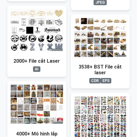
JPEG
2000+ File cắt Laser
3538+ BST File cắt
AI
laser
CDR
EPS
4000+ Mô hình lắp