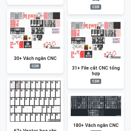
CDR
30+ Vách ngăn CNC
CDR
31+ File cắt CNC tổng
hợp
CDR
180+ Vách ngăn CNC
67+ Vector hoa văn