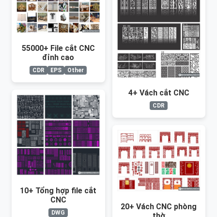
55000+ File cắt CNC
đỉnh cao
CDR
EPS
Other
4+ Vách cắt CNC
CDR
10+ Tổng hợp file cắt
CNC
20+ Vách CNC phòng
DWG
thờ