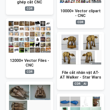
ghép cắt CNC
CDR
10000+ Vector clipart
- CNC
CDR
12000+ Vector Files -
CNC
CDR
File cắt nhân vật AT-
AT Walker - Star Wars
CDR
AI