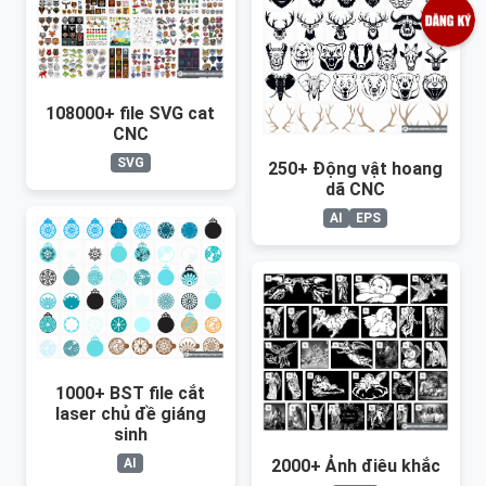
108000+ file SVG cat
CNC
SVG
250+ Động vật hoang
dã CNC
AI
EPS
1000+ BST file cắt
laser chủ đề giáng
sinh
AI
2000+ Ảnh điêu khắc