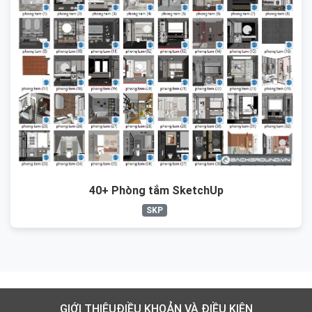
40+ Phòng tắm SketchUp
SKP
GIỚI THIỆU
ĐIỀU KHOẢN VÀ ĐIỀU KIỆN