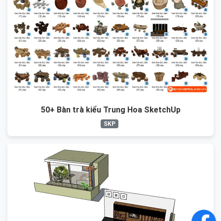
50+ Bàn trà kiểu Trung Hoa SketchUp
SKP