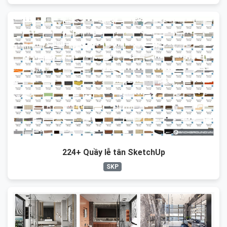
224+ Quầy lễ tân SketchUp
SKP