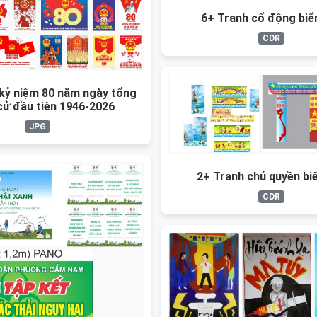
6+ Tranh cổ động biể
CDR
kỷ niệm 80 năm ngày tổng
cử đầu tiên 1946-2026
JPG
2+ Tranh chủ quyền bi
CDR