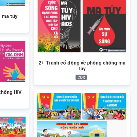
 ma túy
2+ Tranh cổ động về phòng chống ma
túy
CDR
chống HIV