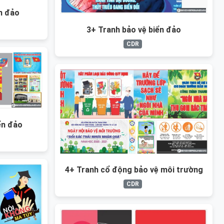
n đảo
3+ Tranh bảo vệ biển đảo
CDR
ển đảo
4+ Tranh cổ động bảo vệ môi trường
CDR