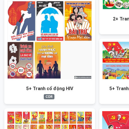
2+ Tra
5+ Tranh
5+ Tranh cổ động HIV
CDR