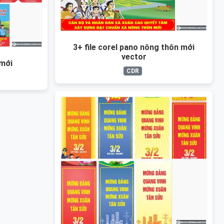
3+ file corel pano nông thôn mới
vector
mới
CDR