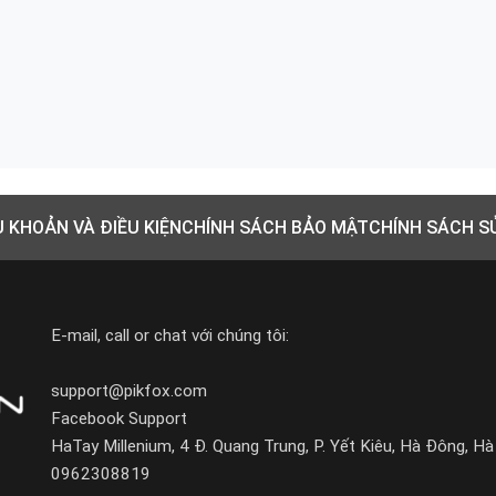
U KHOẢN VÀ ĐIỀU KIỆN
CHÍNH SÁCH BẢO MẬT
CHÍNH SÁCH S
E-mail, call or chat với chúng tôi:
support@pikfox.com
Facebook Support
HaTay Millenium, 4 Đ. Quang Trung, P. Yết Kiêu, Hà Đông, Hà
0962308819