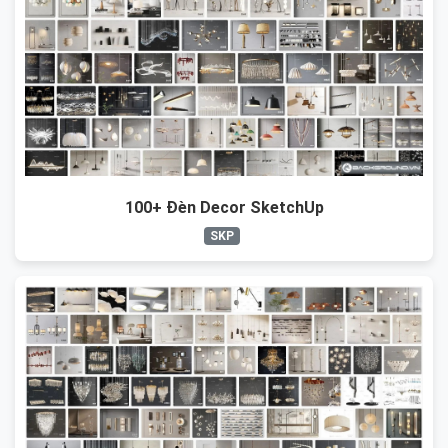
100+ Đèn Decor SketchUp
SKP