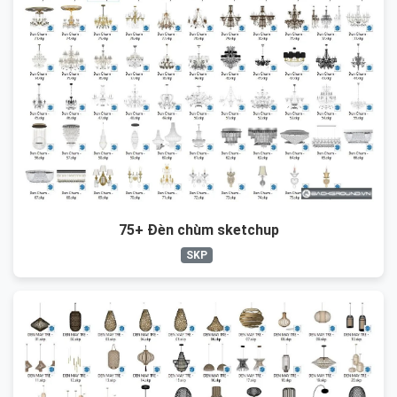
75+ Đèn chùm sketchup
SKP