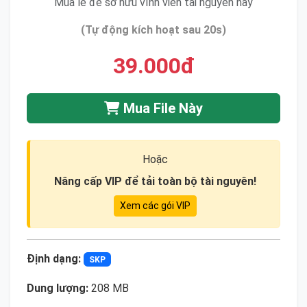
Mua lẻ để sở hữu vĩnh viễn tài nguyên này
(Tự động kích hoạt sau 20s)
39.000đ
Mua File Này
Hoặc
Nâng cấp VIP để tải toàn bộ tài nguyên!
Xem các gói VIP
Định dạng:
SKP
Dung lượng:
208 MB