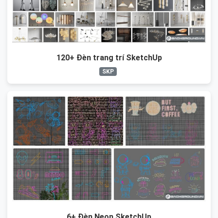
120+ Đèn trang trí SketchUp
SKP
6+ Đèn Neon SketchUp