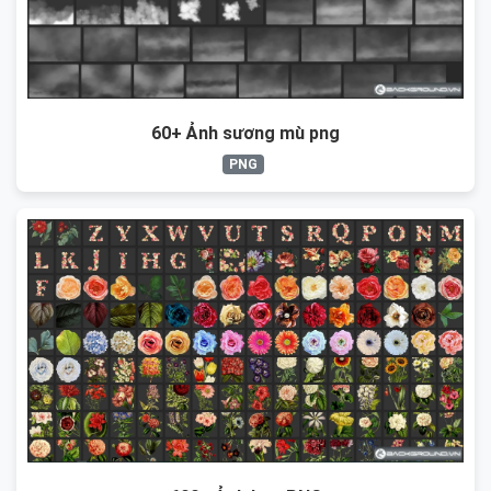
60+ Ảnh sương mù png
PNG