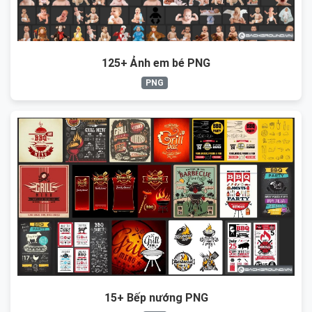
125+ Ảnh em bé PNG
PNG
15+ Bếp nướng PNG