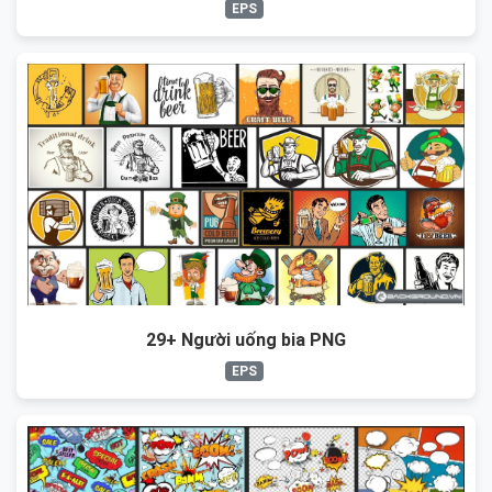
EPS
29+ Người uống bia PNG
EPS