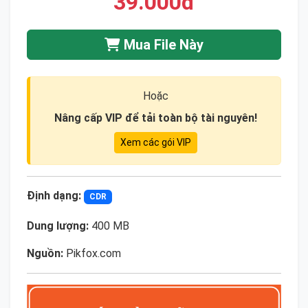
39.000đ
Mua File Này
Hoặc
Nâng cấp VIP để tải toàn bộ tài nguyên!
Xem các gói VIP
Định dạng:
CDR
Dung lượng:
400 MB
Nguồn:
Pikfox.com