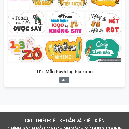
10+ Mẫu hashtag bia rượu
CDR
GIỚI THIỆU
ĐIỀU KHOẢN VÀ ĐIỀU KIỆN
CHÍNH SÁCH BẢO MẬT
CHÍNH SÁCH SỬ DỤNG COOKIE