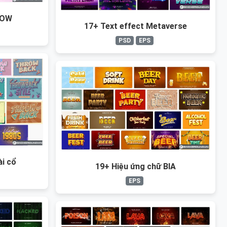
WOW
17+ Text effect Metaverse
PSD
EPS
ài cổ
19+ Hiệu ứng chữ BIA
EPS