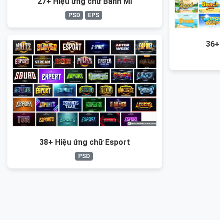
27+ Hiệu ứng chữ Bánh Mì
PSD
EPS
36+
38+ Hiệu ứng chữ Esport
PSD