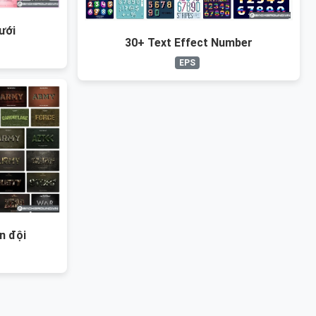
ưới
30+ Text Effect Number
EPS
n đội