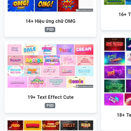
16+ T
14+ Hiệu ứng chữ OMG
PSD
19+ Text Effect Cute
PSD
18+ Te