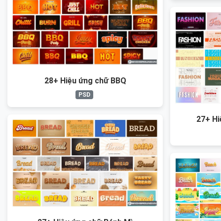
28+ Hiệu ứng chữ BBQ
PSD
27+ Hi