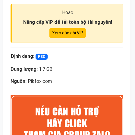
Hoặc
Nâng cấp VIP để tải toàn bộ tài nguyên!
Xem các gói VIP
Định dạng:
PSD
Dung lượng:
1.7 GB
Nguồn:
Pikfox.com