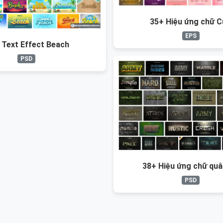
35+ Hiệu ứng chữ C
EPS
 Text Effect Beach
PSD
38+ Hiệu ứng chữ quâ
PSD