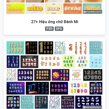
27+ Hiệu ứng chữ Bánh Mì
PSD
EPS