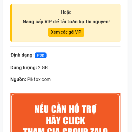
Hoặc
Nâng cấp VIP để tải toàn bộ tài nguyên!
Xem các gói VIP
Định dạng:
PSD
Dung lượng:
2 GB
Nguồn:
Pikfox.com