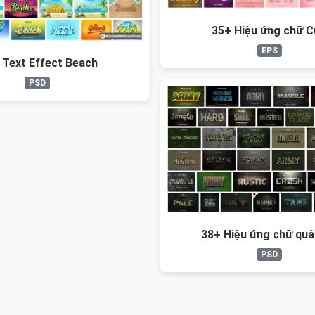
35+ Hiệu ứng chữ C
EPS
 Text Effect Beach
PSD
38+ Hiệu ứng chữ quâ
PSD