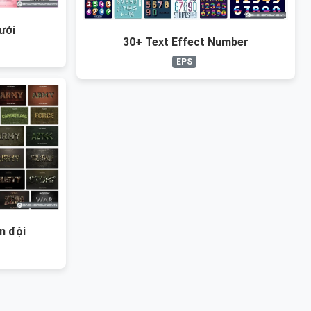
ưới
30+ Text Effect Number
EPS
n đội