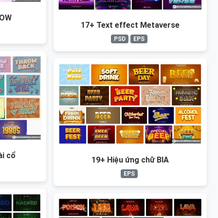
WOW
17+ Text effect Metaverse
PSD
EPS
ài cổ
19+ Hiệu ứng chữ BIA
EPS