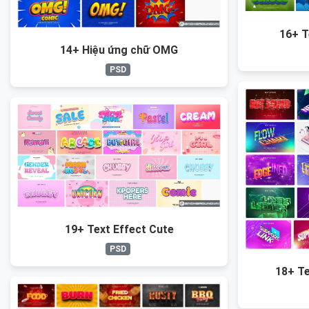
16+ T
14+ Hiệu ứng chữ OMG
PSD
19+ Text Effect Cute
PSD
18+ Te