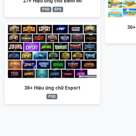
27+ Hiệu ứng chữ Bánh Mì
PSD
EPS
36+
38+ Hiệu ứng chữ Esport
PSD