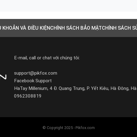
U KHOẢN VÀ ĐIỀU KIỆN
CHÍNH SÁCH BẢO MẬT
CHÍNH SÁCH S
E-mail, call or chat với chúng tôi:
support@pikfox.com
Facebook Support
HaTay Millenium, 4 Đ. Quang Trung, P. Yết Kiêu, Hà Đông, Hà
0962308819
© Copyright 2025 - Pikfox.com