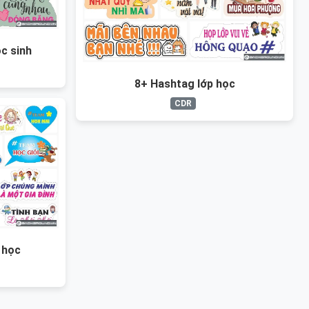
c sinh
8+ Hashtag lớp học
CDR
 học