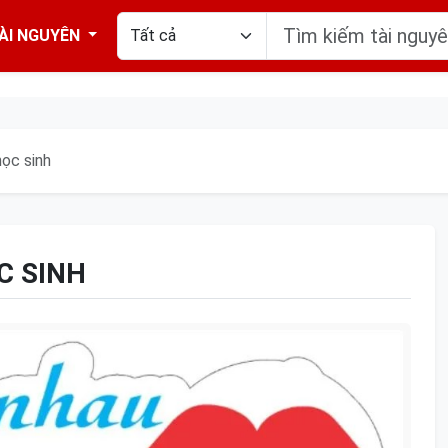
ÀI NGUYÊN
ọc sinh
C SINH