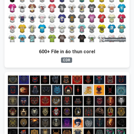
600+ File in áo thun corel
CDR