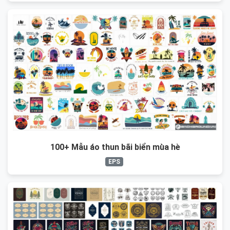
100+ Mẫu áo thun bãi biển mùa hè
EPS