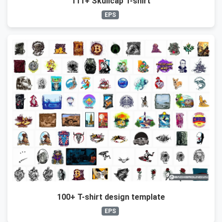
111+ Skullcap T-shirt
EPS
100+ T-shirt design template
EPS