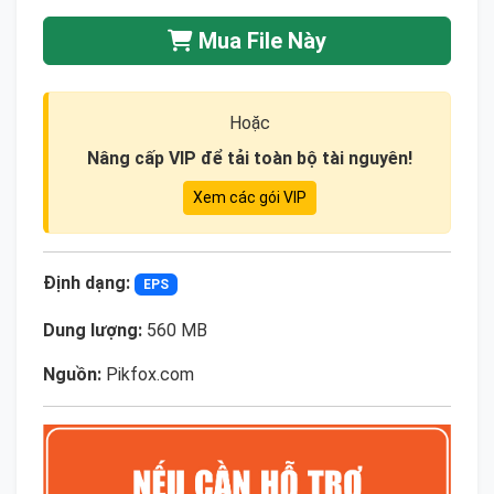
Mua File Này
Hoặc
Nâng cấp VIP để tải toàn bộ tài nguyên!
Xem các gói VIP
Định dạng:
EPS
Dung lượng:
560 MB
Nguồn:
Pikfox.com