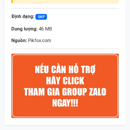
Định dạng:
SKP
Dung lượng:
46 MB
Nguồn:
Pikfox.com