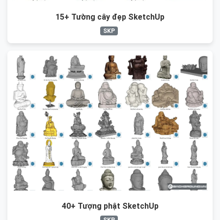
15+ Tường cây đẹp SketchUp
SKP
40+ Tượng phật SketchUp