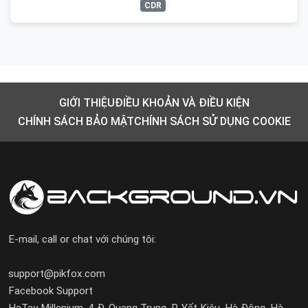
CDR
GIỚI THIỆU
ĐIỀU KHOẢN VÀ ĐIỀU KIỆN
CHÍNH SÁCH BẢO MẬT
CHÍNH SÁCH SỬ DỤNG COOKIE
E-mail, call or chat với chúng tôi:
support@pikfox.com
Facebook Support
HaTay Millenium, 4 Đ. Quang Trung, P. Yết Kiêu, Hà Đông, Hà