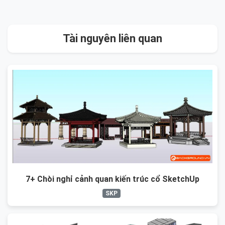
Tài nguyên liên quan
7+ Chòi nghỉ cảnh quan kiến trúc cổ SketchUp
SKP