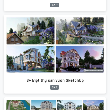
SKP
3+ Biệt thự sân vườn SketchUp
SKP