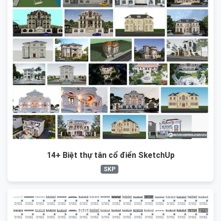
14+ Biệt thự tân cổ điển SketchUp
SKP