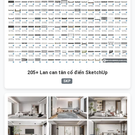
205+ Lan can tân cổ điển SketchUp
SKP