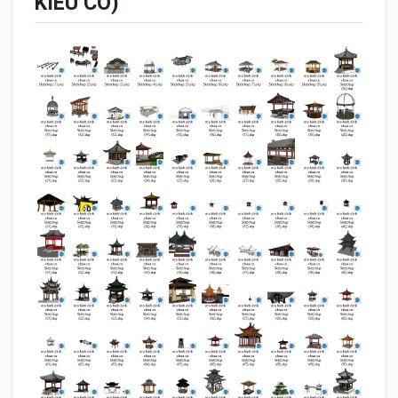
KIỂU CỔ)