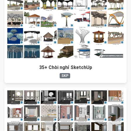
35+ Chòi nghỉ SketchUp
SKP