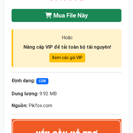
Mua File Này
Hoặc
Nâng cấp VIP để tải toàn bộ tài nguyên!
Xem các gói VIP
Định dạng:
CDR
Dung lượng:
9.92 MB
Nguồn:
Pikfox.com