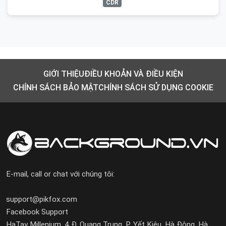
CDR
GIỚI THIỆU
ĐIỀU KHOẢN VÀ ĐIỀU KIỆN
CHÍNH SÁCH BẢO MẬT
CHÍNH SÁCH SỬ DỤNG COOKIE
E-mail, call or chat với chúng tôi:
support@pikfox.com
Facebook Support
HaTay Millenium, 4 Đ. Quang Trung, P. Yết Kiêu, Hà Đông, Hà