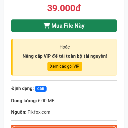
39.000đ
Mua File Này
Hoặc
Nâng cấp VIP để tải toàn bộ tài nguyên!
Xem các gói VIP
Định dạng:
CDR
Dung lượng:
6.00 MB
Nguồn:
Pikfox.com