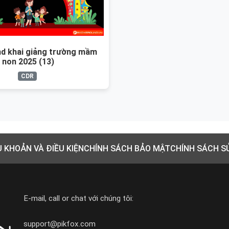
d khai giảng trường mầm
non 2025 (13)
CDR
U KHOẢN VÀ ĐIỀU KIỆN
CHÍNH SÁCH BẢO MẬT
CHÍNH SÁCH S
E-mail, call or chat với chúng tôi:
support@pikfox.com