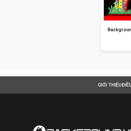
Backgroun
GIỚI THIỆU
ĐIỀ