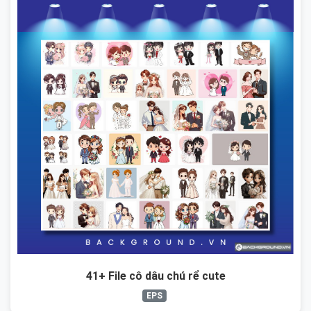
41+ File cô dâu chú rể cute
EPS