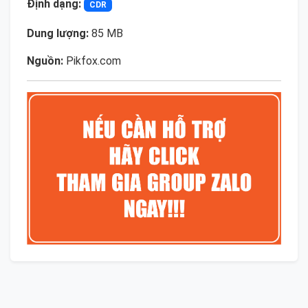
Định dạng:
CDR
Dung lượng:
85 MB
Nguồn:
Pikfox.com