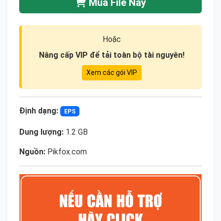
Mua File Này
Hoặc
Nâng cấp VIP để tải toàn bộ tài nguyên!
Xem các gói VIP
Định dạng:
EPS
Dung lượng:
1.2 GB
Nguồn:
Pikfox.com