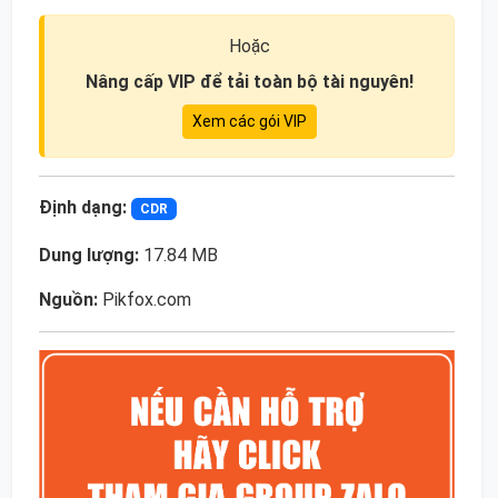
Hoặc
Nâng cấp VIP để tải toàn bộ tài nguyên!
Xem các gói VIP
Định dạng:
CDR
Dung lượng:
17.84 MB
Nguồn:
Pikfox.com