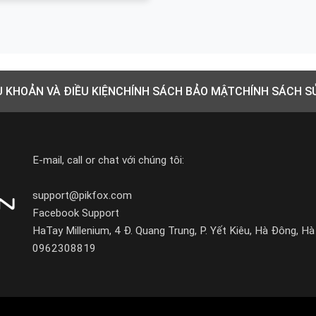
U KHOẢN VÀ ĐIỀU KIỆN
CHÍNH SÁCH BẢO MẬT
CHÍNH SÁCH S
E-mail, call or chat với chúng tôi:
support@pikfox.com
Facebook Support
HaTay Millenium, 4 Đ. Quang Trung, P. Yết Kiêu, Hà Đông, Hà
0962308819