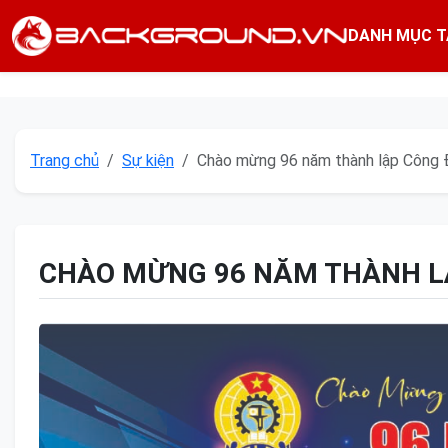
DANH MỤC T
Trang chủ
Sự kiện
Chào mừng 96 năm thành lập Công 
CHÀO MỪNG 96 NĂM THÀNH L