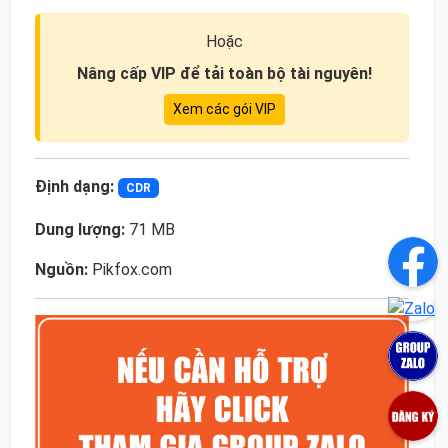
Hoặc
Nâng cấp VIP để tải toàn bộ tài nguyên!
Xem các gói VIP
Định dạng:
CDR
Dung lượng:
71 MB
Nguồn:
Pikfox.com