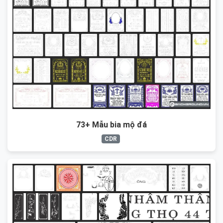
73+ Mẫu bia mộ đá
CDR