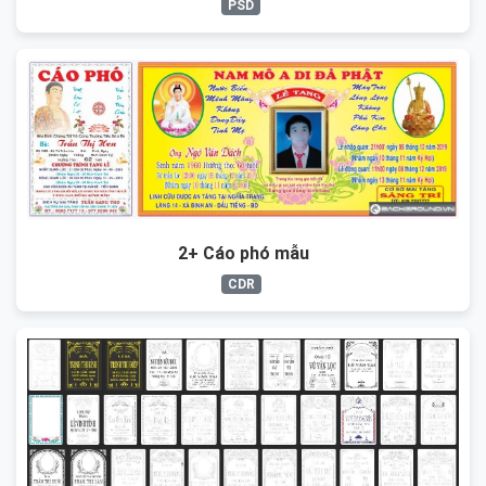
PSD
2+ Cáo phó mẫu
CDR