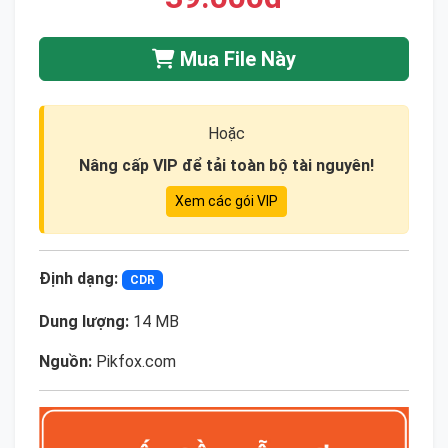
Mua File Này
Hoặc
Nâng cấp VIP để tải toàn bộ tài nguyên!
Xem các gói VIP
Định dạng:
CDR
Dung lượng:
14 MB
Nguồn:
Pikfox.com