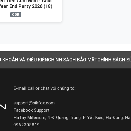
n Tiec Cuoi Nam - Gala
Year End Party 2026 (18)
CDR
U KHOẢN VÀ ĐIỀU KIỆN
CHÍNH SÁCH BẢO MẬT
CHÍNH SÁCH S
E-mail, call or chat với chúng tôi:
support@pikfox.com
Facebook Support
HaTay Millenium, 4 Đ. Quang Trung, P. Yết Kiêu, Hà Đông, Hà
0962308819