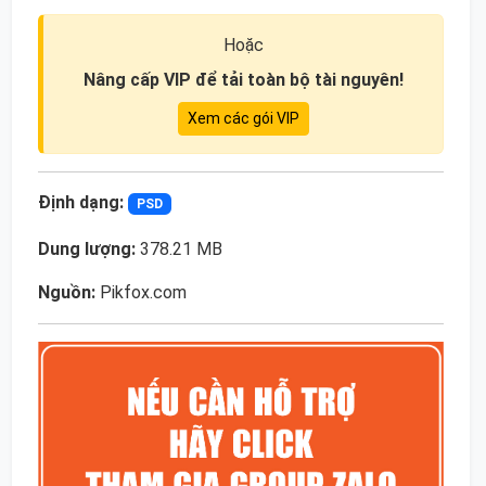
Hoặc
Nâng cấp VIP để tải toàn bộ tài nguyên!
Xem các gói VIP
Định dạng:
PSD
Dung lượng:
378.21 MB
Nguồn:
Pikfox.com