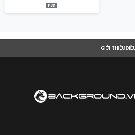
PSD
GIỚI THIỆU
ĐIỀ