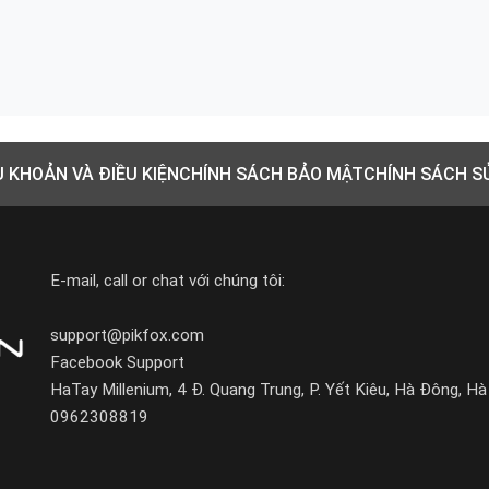
U KHOẢN VÀ ĐIỀU KIỆN
CHÍNH SÁCH BẢO MẬT
CHÍNH SÁCH S
E-mail, call or chat với chúng tôi:
support@pikfox.com
Facebook Support
HaTay Millenium, 4 Đ. Quang Trung, P. Yết Kiêu, Hà Đông, Hà
0962308819