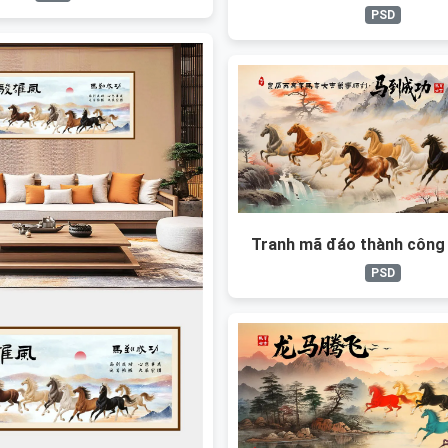
PSD
Tranh mã đáo thành công 
PSD