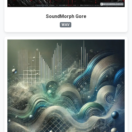
SoundMorph Gore
WAV