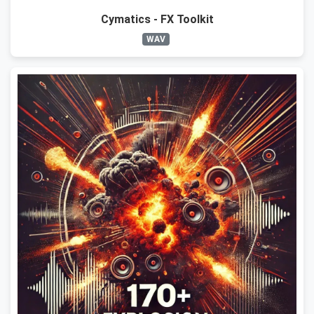
Cymatics - FX Toolkit
WAV