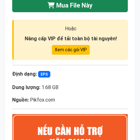
Mua File Này
Hoặc
Nâng cấp VIP để tải toàn bộ tài nguyên!
Xem các gói VIP
Định dạng:
EPS
Dung lượng:
1.68 GB
Nguồn:
Pikfox.com