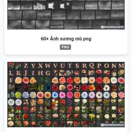
60+ Ảnh sương mù png
PNG