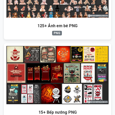
125+ Ảnh em bé PNG
PNG
15+ Bếp nướng PNG