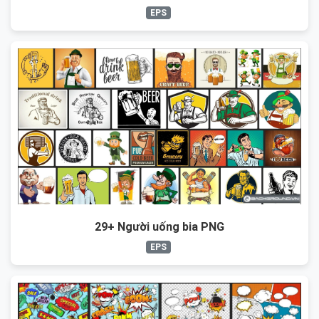
EPS
29+ Người uống bia PNG
EPS