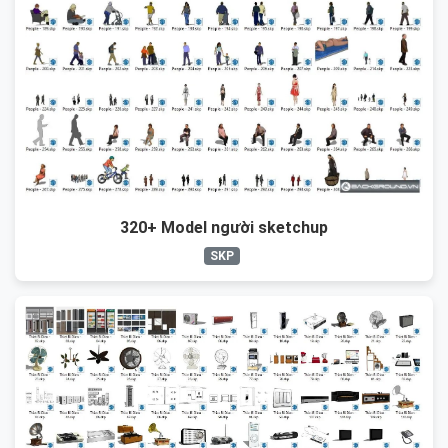
320+ Model người sketchup
SKP