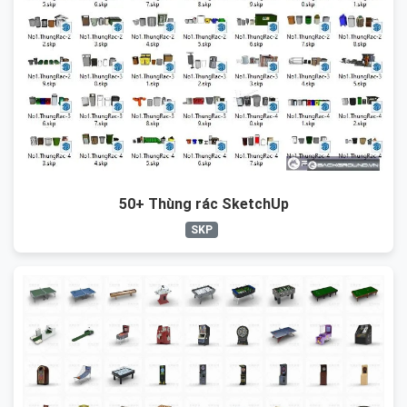
50+ Thùng rác SketchUp
SKP