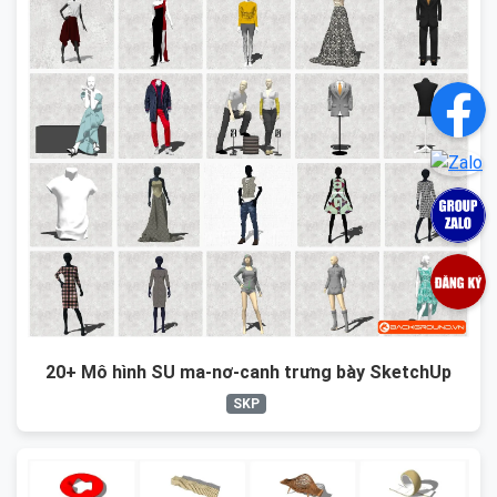
20+ Mô hình SU ma-nơ-canh trưng bày SketchUp
SKP