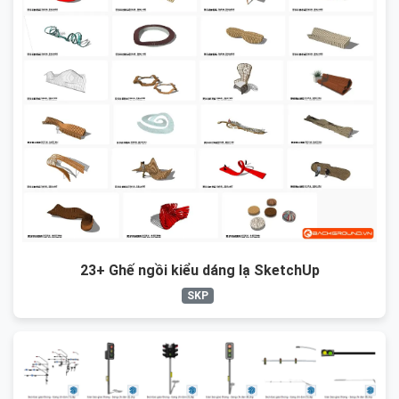
23+ Ghế ngồi kiểu dáng lạ SketchUp
SKP