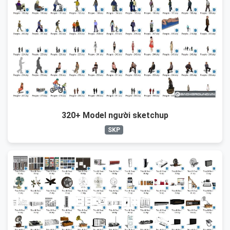
320+ Model người sketchup
SKP