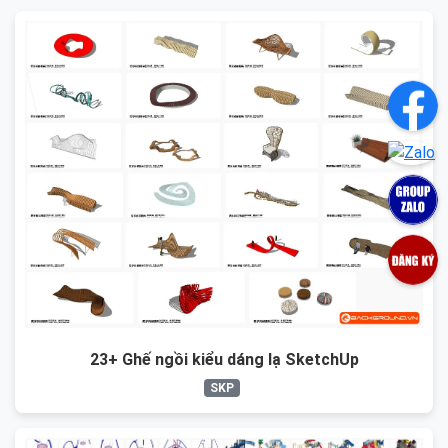
23+ Ghế ngồi kiểu dáng lạ SketchUp
SKP