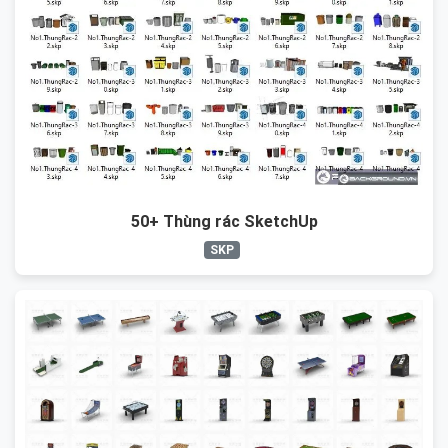
50+ Thùng rác SketchUp
SKP