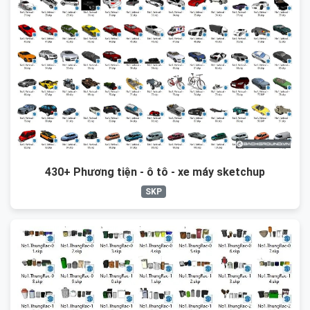
430+ Phương tiện - ô tô - xe máy sketchup
SKP