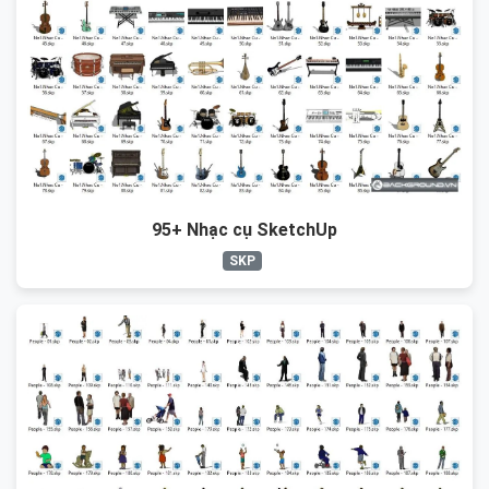
95+ Nhạc cụ SketchUp
SKP