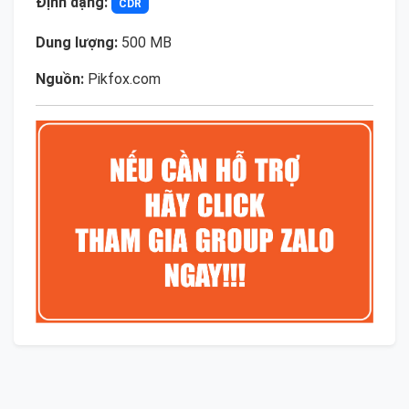
Định dạng:
CDR
Dung lượng:
500 MB
Nguồn:
Pikfox.com