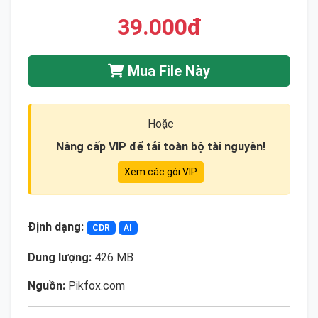
39.000đ
Mua File Này
Hoặc
Nâng cấp VIP để tải toàn bộ tài nguyên!
Xem các gói VIP
Định dạng:
CDR
AI
Dung lượng:
426 MB
Nguồn:
Pikfox.com