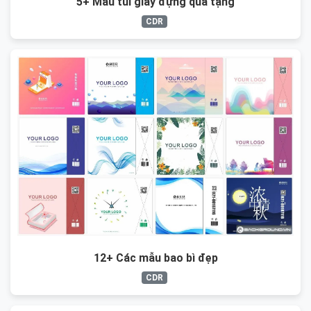
5+ Mẫu túi giấy đựng quà tặng
CDR
12+ Các mẫu bao bì đẹp
CDR