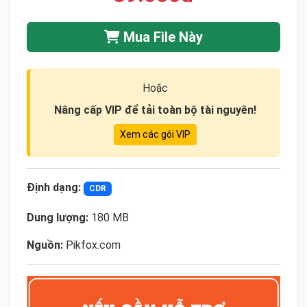
Mua File Này
Hoặc
Nâng cấp VIP để tải toàn bộ tài nguyên!
Xem các gói VIP
Định dạng:
CDR
Dung lượng:
180 MB
Nguồn:
Pikfox.com