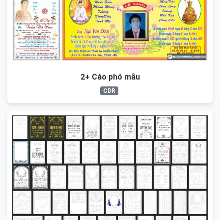
2+ Cáo phó mẫu
CDR