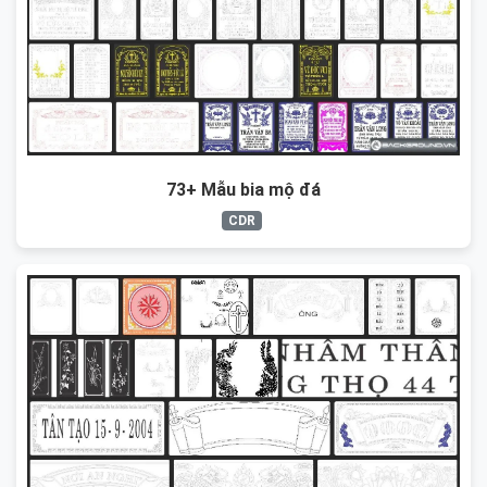
73+ Mẫu bia mộ đá
CDR