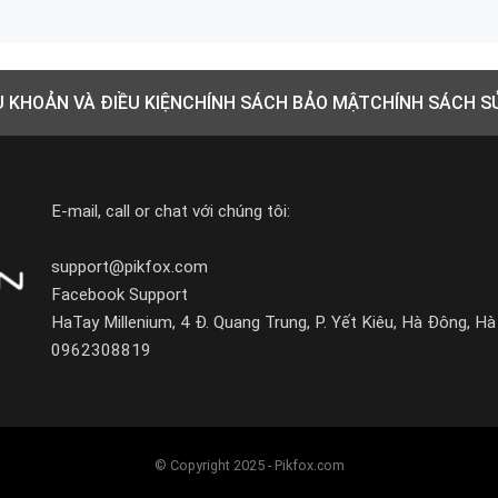
U KHOẢN VÀ ĐIỀU KIỆN
CHÍNH SÁCH BẢO MẬT
CHÍNH SÁCH S
E-mail, call or chat với chúng tôi:
support@pikfox.com
Facebook Support
HaTay Millenium, 4 Đ. Quang Trung, P. Yết Kiêu, Hà Đông, Hà
0962308819
© Copyright 2025 - Pikfox.com