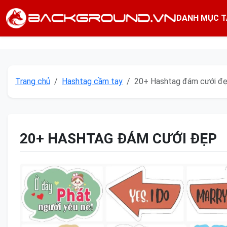
DANH MỤC T
Trang chủ
Hashtag cầm tay
20+ Hashtag đám cưới đ
20+ HASHTAG ĐÁM CƯỚI ĐẸP