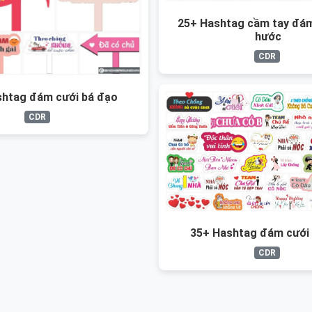
25+ Hashtag cầm tay đám
hước
CDR
shtag đám cưới bá đạo
CDR
35+ Hashtag đám cưới 
CDR