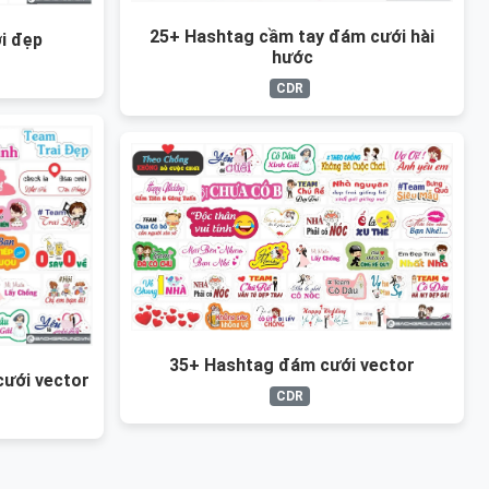
25+ Hashtag cầm tay đám cưới hài
i đẹp
hước
CDR
35+ Hashtag đám cưới vector
ưới vector
CDR