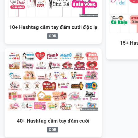
10+ Hashtag cầm tay đám cưới độc lạ
CDR
15+ Ha
40+ Hashtag cầm tay đám cưới
CDR