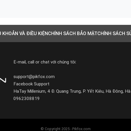
U KHOẢN VÀ ĐIỀU KIỆN
CHÍNH SÁCH BẢO MẬT
CHÍNH SÁCH S
E-mail, call or chat với chúng tôi:
support@pikfox.com
Facebook Support
HaTay Millenium, 4 Đ. Quang Trung, P. Yết Kiêu, Hà Đông, Hà
0962308819
© Copyright 2025 - Pikfox.com