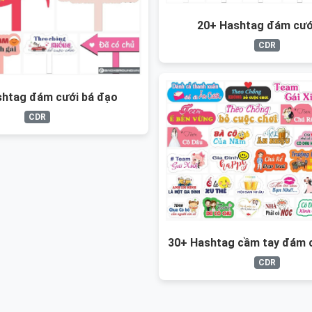
20+ Hashtag đám cướ
CDR
shtag đám cưới bá đạo
CDR
30+ Hashtag cầm tay đám c
CDR