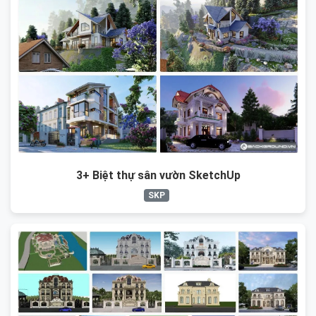
3+ Biệt thự sân vườn SketchUp
SKP