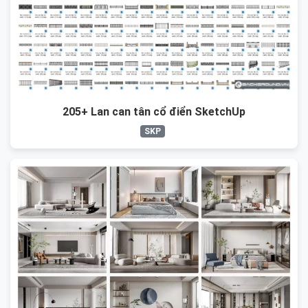
205+ Lan can tân cổ điển SketchUp
SKP