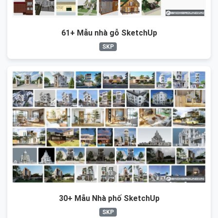
61+ Mẫu nhà gỗ SketchUp
SKP
30+ Mẫu Nhà phố SketchUp
SKP