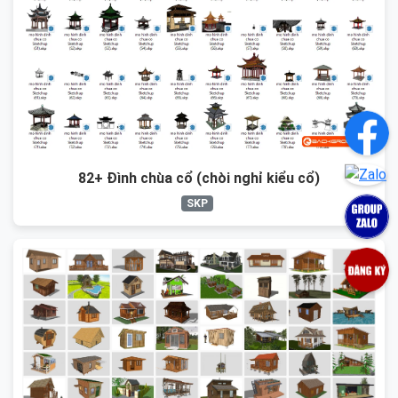
82+ Đình chùa cổ (chòi nghỉ kiểu cổ)
SKP