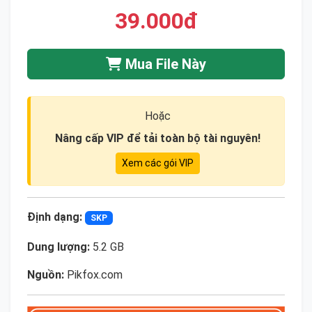
39.000đ
Mua File Này
Hoặc
Nâng cấp VIP để tải toàn bộ tài nguyên!
Xem các gói VIP
Định dạng:
SKP
Dung lượng:
5.2 GB
Nguồn:
Pikfox.com