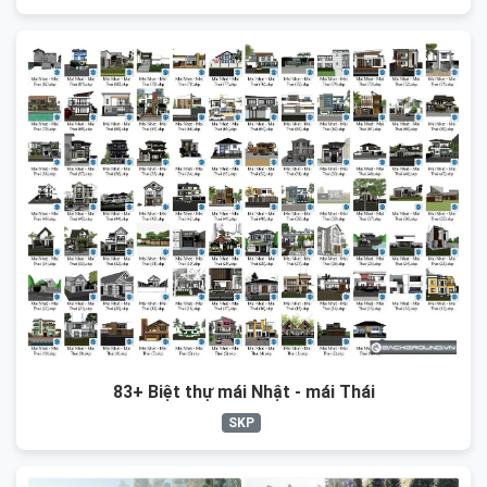
83+ Biệt thự mái Nhật - mái Thái
SKP