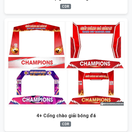
CDR
4+ Cổng chào giải bóng đá
CDR