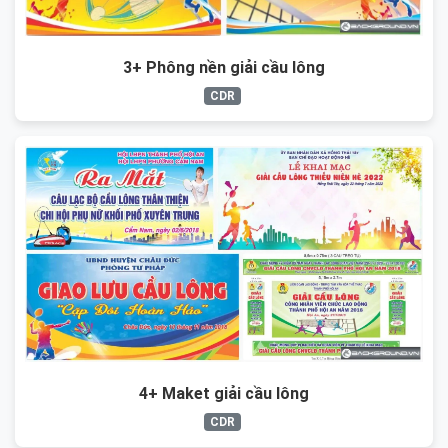
3+ Phông nền giải cầu lông
CDR
4+ Maket giải cầu lông
CDR