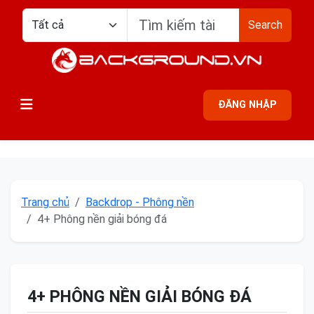
Search
ĐĂNG NHẬP
Trang chủ
Backdrop - Phông nền
4+ Phông nền giải bóng đá
4+ PHÔNG NỀN GIẢI BÓNG ĐÁ