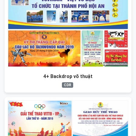
4+ Backdrop võ thuật
CDR