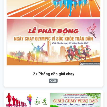
2+ Phông nền giải chạy
CDR