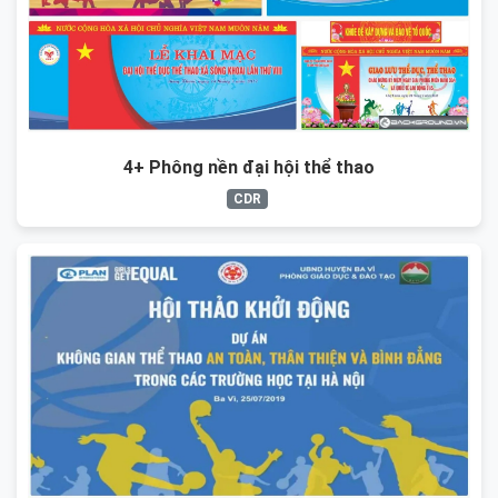
4+ Phông nền đại hội thể thao
CDR