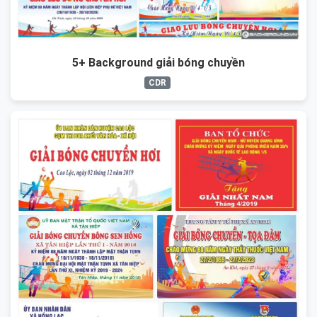
5+ Background giải bóng chuyền
CDR