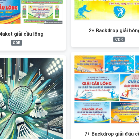
2+ Backdrop giải bón
Maket giải cầu lông
CDR
CDR
7+ Backdrop giải đấu c