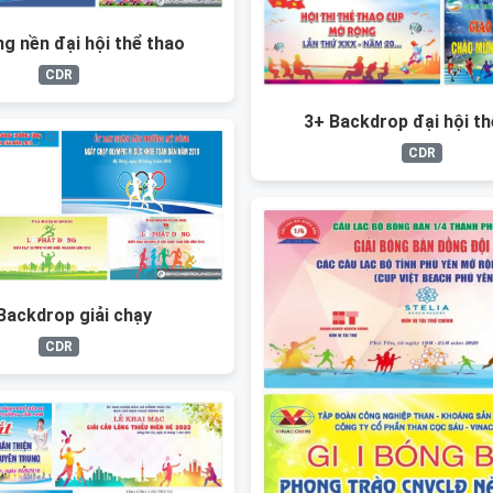
g nền đại hội thể thao
CDR
3+ Backdrop đại hội th
CDR
Backdrop giải chạy
CDR