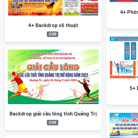
4+ Phôn
4+ Backdrop võ thuật
CDR
5+ 
Backdrop giải cầu lông tỉnh Quảng Trị
CDR