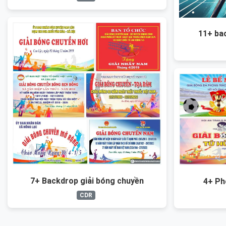
11+ bac
7+ Backdrop giải bóng chuyền
4+ Ph
CDR