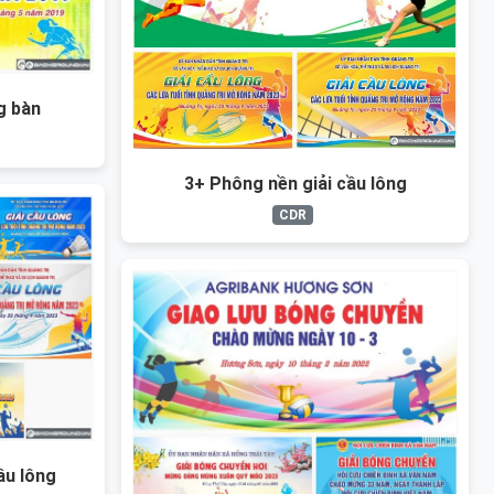
g bàn
3+ Phông nền giải cầu lông
CDR
ầu lông