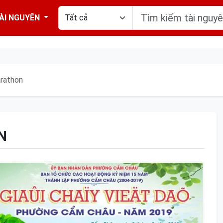
ÀI NGUYÊN
arathon
N