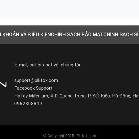
U KHOẢN VÀ ĐIỀU KIỆN
CHÍNH SÁCH BẢO MẬT
CHÍNH SÁCH S
E-mail, call or chat với chúng tôi:
support@pikfox.com
Facebook Support
HaTay Millenium, 4 Đ. Quang Trung, P. Yết Kiêu, Hà Đông, Hà
0962308819
© Copyright 2025 - Pikfox.com