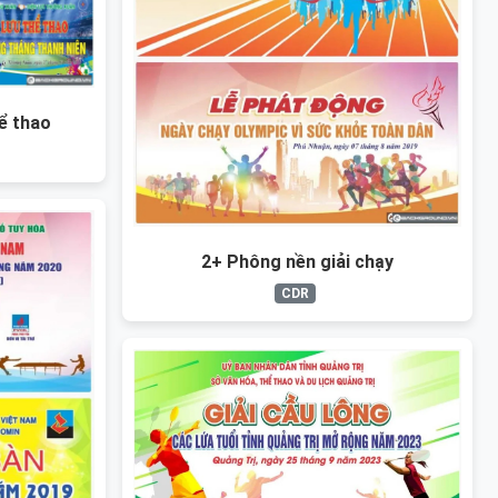
ể thao
2+ Phông nền giải chạy
CDR