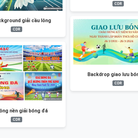
CDR
kground giải cầu lông
CDR
Backdrop giao lưu bó
CDR
ông nền giải bóng đá
CDR