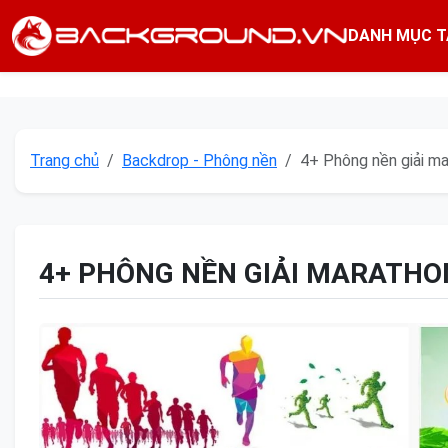
DANH MỤC T
Trang chủ
Backdrop - Phông nền
4+ Phông nền giải m
4+ PHÔNG NỀN GIẢI MARATHO