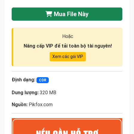
Mua File Này
Hoặc
Nâng cấp VIP để tải toàn bộ tài nguyên!
Xem các gói VIP
Định dạng:
CDR
Dung lượng:
320 MB
Nguồn:
Pikfox.com