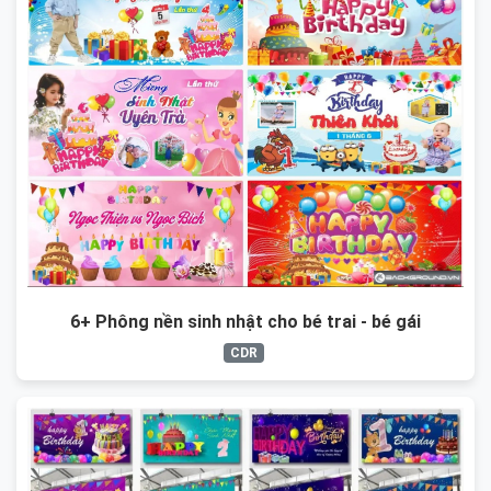
6+ Phông nền sinh nhật cho bé trai - bé gái
CDR