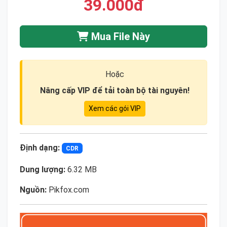
39.000đ
Mua File Này
Hoặc
Nâng cấp VIP để tải toàn bộ tài nguyên!
Xem các gói VIP
Định dạng:
CDR
Dung lượng:
6.32 MB
Nguồn:
Pikfox.com