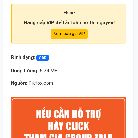
Hoặc
Nâng cấp VIP để tải toàn bộ tài nguyên!
Xem các gói VIP
Định dạng:
CDR
Dung lượng:
6.74 MB
Nguồn:
Pikfox.com