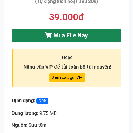
(Tự động kích hoạt sau 20s)
39.000đ
Mua File Này
Hoặc
Nâng cấp VIP để tải toàn bộ tài nguyên!
Xem các gói VIP
Định dạng:
CDR
Dung lượng:
9.75 MB
Nguồn:
Sưu tầm