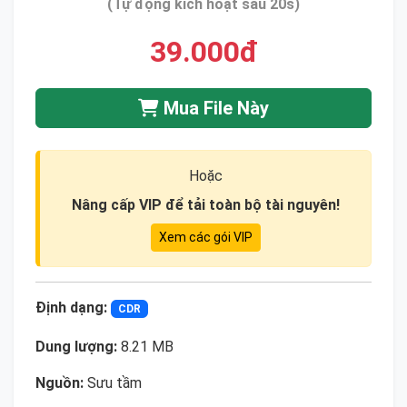
(Tự động kích hoạt sau 20s)
39.000đ
Mua File Này
Hoặc
Nâng cấp VIP để tải toàn bộ tài nguyên!
Xem các gói VIP
Định dạng:
CDR
Dung lượng:
8.21 MB
Nguồn:
Sưu tầm