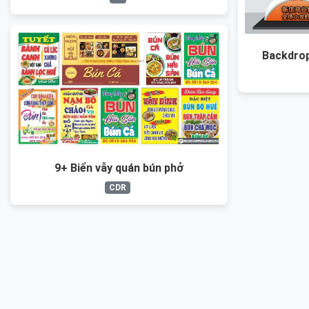
Backdrop
9+ Biển vẫy quán bún phở
CDR