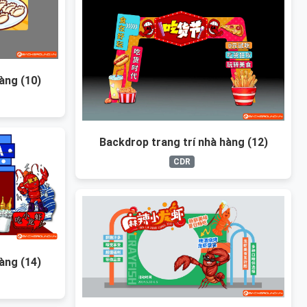
àng (10)
Backdrop trang trí nhà hàng (12)
CDR
àng (14)