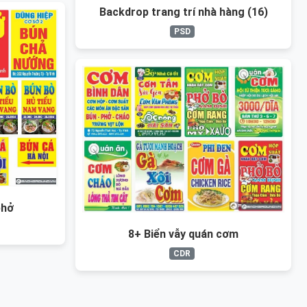
Backdrop trang trí nhà hàng (16)
PSD
phở
8+ Biển vẫy quán cơm
CDR