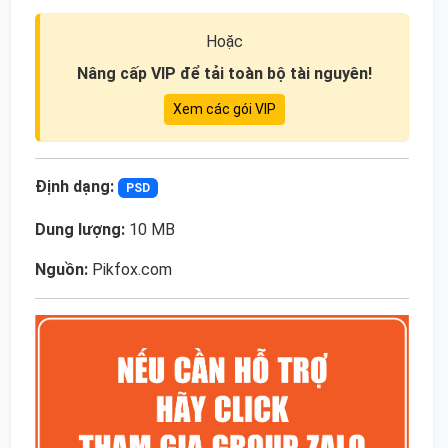
Hoặc
Nâng cấp VIP để tải toàn bộ tài nguyên!
Xem các gói VIP
Định dạng:
PSD
Dung lượng:
10 MB
Nguồn:
Pikfox.com