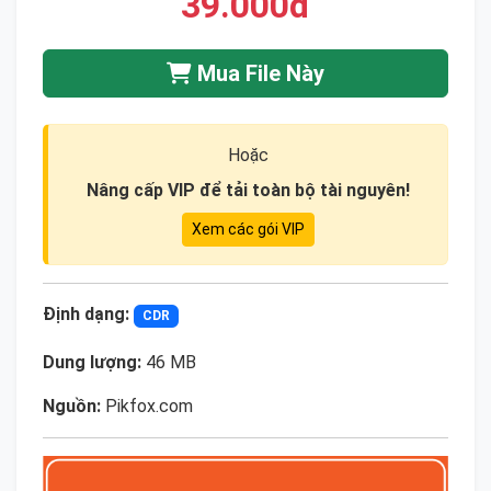
39.000đ
Mua File Này
Hoặc
Nâng cấp VIP để tải toàn bộ tài nguyên!
Xem các gói VIP
Định dạng:
CDR
Dung lượng:
46 MB
Nguồn:
Pikfox.com