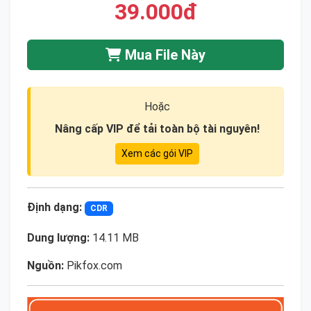
39.000đ
Mua File Này
Hoặc
Nâng cấp VIP để tải toàn bộ tài nguyên!
Xem các gói VIP
Định dạng:
CDR
Dung lượng:
14.11 MB
Nguồn:
Pikfox.com