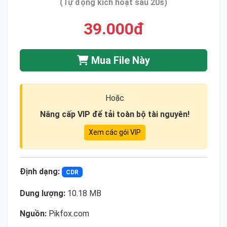
(Tự động kích hoạt sau 20s)
39.000đ
Mua File Này
Hoặc
Nâng cấp VIP để tải toàn bộ tài nguyên!
Xem các gói VIP
Định dạng:
CDR
Dung lượng:
10.18 MB
Nguồn:
Pikfox.com