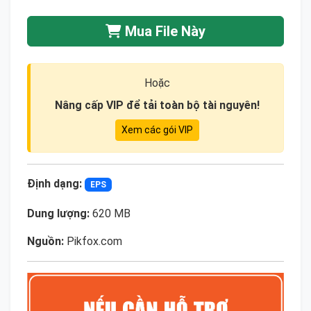
Mua File Này
Hoặc
Nâng cấp VIP để tải toàn bộ tài nguyên!
Xem các gói VIP
Định dạng:
EPS
Dung lượng:
620 MB
Nguồn:
Pikfox.com