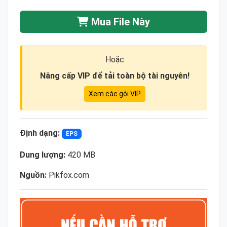
Mua File Này
Hoặc
Nâng cấp VIP để tải toàn bộ tài nguyên!
Xem các gói VIP
Định dạng:
EPS
Dung lượng:
420 MB
Nguồn:
Pikfox.com